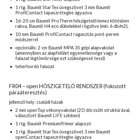
1 rtg. Baumit StarTex üvegszövet 3 mm Baumit 
ProfiContact tapaszrétegbe ágyazva
16-20 cm Baumit ProTherm hőszigetelő lemez kötésben 
rakva, Baumit H4 eco dübelekkel rögzítve (min. 6 db/m2),
10 mm Baumit ProfiContact ragasztás pont-perem 
módszerrel
opcionális: 2 cm Baumit MPA 35 gépi alapvakolat 
(amennyiben az alapfelület egyenetlensége vagy a 
falazat légtömörsége ezt szükségessé teszi)
teherhordó falazat
FR04 – open HŐSZIGETELŐ RENDSZER (fokozott 
páraáteresztés)
jellemző hely: családi házak
2 mm openTop vékonyvakolat (2D dörzsölt struktúrával, 
választott Baumit LIFE színben)
1 rtg. Baumit PremiumPrimer alapozó
1 rtg. Baumit StarTex üvegszövet 3 mm Baumit 
openContact tapaszrétegbe ágyazva