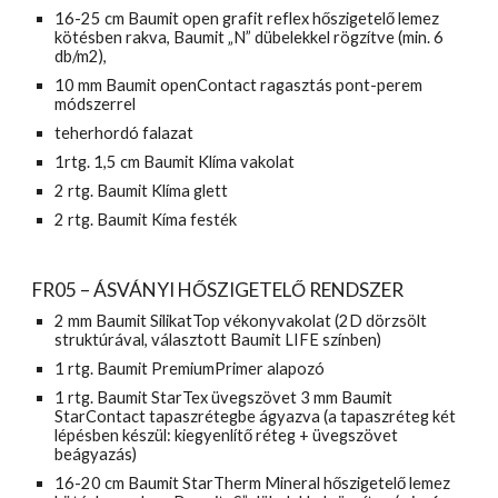
16-25 cm Baumit open grafit reflex hőszigetelő lemez 
kötésben rakva, Baumit „N” dübelekkel rögzítve (min. 6 
db/m2),
10 mm Baumit openContact ragasztás pont-perem 
módszerrel
teherhordó falazat
1rtg. 1,5 cm Baumit Klíma vakolat
2 rtg. Baumit Klíma glett
2 rtg. Baumit Kíma festék
FR05 – ÁSVÁNYI HŐSZIGETELŐ RENDSZER
2 mm Baumit SilikatTop vékonyvakolat (2D dörzsölt 
struktúrával, választott Baumit LIFE színben)
1 rtg. Baumit PremiumPrimer alapozó
1 rtg. Baumit StarTex üvegszövet 3 mm Baumit 
StarContact tapaszrétegbe ágyazva (a tapaszréteg két 
lépésben készül: kiegyenlítő réteg + üvegszövet 
beágyazás)
16-20 cm Baumit StarTherm Mineral hőszigetelő lemez 