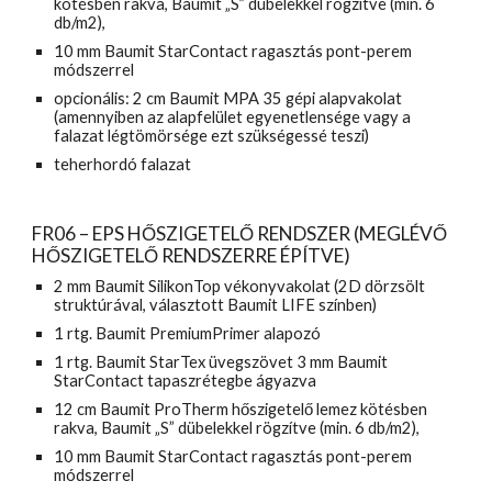
kötésben rakva, Baumit „S” dübelekkel rögzítve (min. 6 
db/m2),
10 mm Baumit StarContact ragasztás pont-perem 
módszerrel
opcionális: 2 cm Baumit MPA 35 gépi alapvakolat 
(amennyiben az alapfelület egyenetlensége vagy a 
falazat légtömörsége ezt szükségessé teszi)
teherhordó falazat
FR06 – EPS HŐSZIGETELŐ RENDSZER (MEGLÉVŐ 
HŐSZIGETELŐ RENDSZERRE ÉPÍTVE)
2 mm Baumit SilikonTop vékonyvakolat (2D dörzsölt 
struktúrával, választott Baumit LIFE színben)
1 rtg. Baumit PremiumPrimer alapozó
1 rtg. Baumit StarTex üvegszövet 3 mm Baumit 
StarContact tapaszrétegbe ágyazva
12 cm Baumit ProTherm hőszigetelő lemez kötésben 
rakva, Baumit „S” dübelekkel rögzítve (min. 6 db/m2),
10 mm Baumit StarContact ragasztás pont-perem 
módszerrel