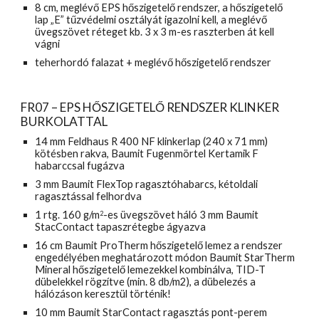
8 cm, meglévő EPS hőszigetelő rendszer, a hőszigetelő 
lap „E” tűzvédelmi osztályát igazolni kell, a meglévő 
üvegszövet réteget kb. 3 x 3 m-es raszterben át kell 
vágni
teherhordó falazat + meglévő hőszigetelő rendszer
FR07 – EPS HŐSZIGETELŐ RENDSZER KLINKER 
BURKOLATTAL
14 mm Feldhaus R 400 NF klinkerlap (240 x 71 mm) 
kötésben rakva, Baumit Fugenmörtel Kertamik F 
habarccsal fugázva
3 mm Baumit FlexTop ragasztóhabarcs, kétoldali 
ragasztással felhordva
1 rtg. 160 g/m
-es üvegszövet háló 3 mm Baumit 
2
StacContact tapaszrétegbe ágyazva
16 cm Baumit ProTherm hőszigetelő lemez a rendszer 
engedélyében meghatározott módon Baumit StarTherm 
Mineral hőszigetelő lemezekkel kombinálva, TID-T 
dübelekkel rögzítve (min. 8 db/m2), a dübelezés a 
hálózáson keresztül történik!
10 mm Baumit StarContact ragasztás pont-perem 