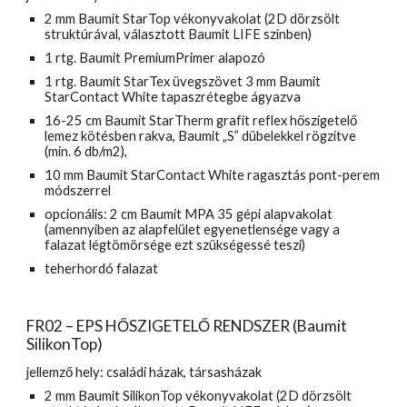
2 mm Baumit StarTop vékonyvakolat (2D dörzsölt 
struktúrával, választott Baumit LIFE színben)
1 rtg. Baumit PremiumPrimer alapozó
1 rtg. Baumit StarTex üvegszövet 3 mm Baumit 
StarContact White tapaszrétegbe ágyazva
16-25 cm Baumit StarTherm grafit reflex hőszigetelő 
lemez kötésben rakva, Baumit „S” dübelekkel rögzítve 
(min. 6 db/m2),
10 mm Baumit StarContact White ragasztás pont-perem 
módszerrel
opcionális: 2 cm Baumit MPA 35 gépi alapvakolat 
(amennyiben az alapfelület egyenetlensége vagy a 
falazat légtömörsége ezt szükségessé teszi)
teherhordó falazat
FR02 – EPS HŐSZIGETELŐ RENDSZER (Baumit 
SilikonTop)
jellemző hely: családi házak, társasházak
2 mm Baumit SilikonTop vékonyvakolat (2D dörzsölt 