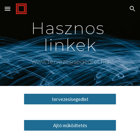
Skip to main content
Skip to navigation
Hasznos 
linkek
www.tervezesisegedlet.hu
tervezesisegedlet
Ajtó működtetés