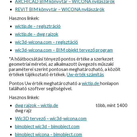
ARCHICAD BIM könyvtár – WICONA nyílászárók
REVIT BIM könyvtár – WICONA nyílászárók
Hasznos linkek:
wictip.de – regisztráció
wictip.de – dwg rajzok
wic3d-wicona.com – regisztáció
wic3d-wicona.com – BIM objekt tervező program
*A hőátbocsátási tényező pontos értéke a szerkezet 
geometriai méretei, az alkalmazott üvegezés műszaki 
paraméterei szerint pontosan meghatározható, a közölt 
értékek tájékoztató értékek. 
Uw-érték számítás
Pontos Uw érték meghatározható a 
wictip.de 
honlapon 
található szoftver segítségével.
Hasznos linkek:
dwg rajzok – wictip.de
több, mint 1400 
dwg rajz
Wic3D tervező – wic3d-wicona.com
bimobject wic3d – bimobject.com
bimobject wicona – bimobject.com