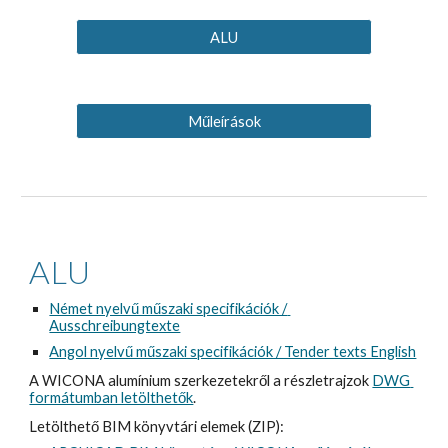
ALU
Műleírások
ALU
Német nyelvű műszaki specifikációk / 
Ausschreibungtexte
Angol nyelvű műszaki specifikációk / Tender texts English
A WICONA alumínium szerkezetekről a részletrajzok 
DWG 
formátumban letölthetők
.
Letölthető BIM könyvtári elemek (ZIP):