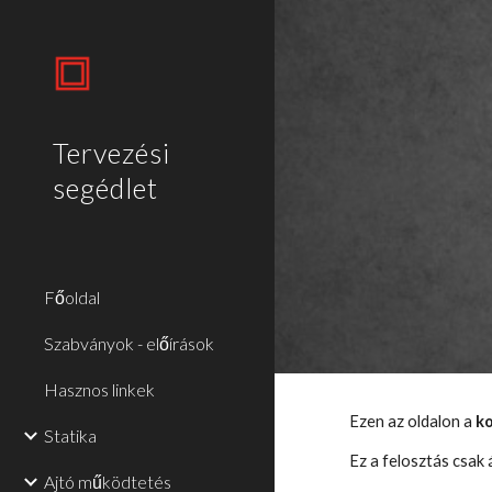
Sk
Tervezési
segédlet
Főoldal
Szabványok - előírások
Hasznos linkek
Ezen az oldalon a 
k
Statika
Ez a felosztás csak 
Ajtó működtetés