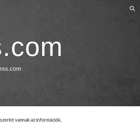
ion
s.com
ress.com
szerint vannak az információk.