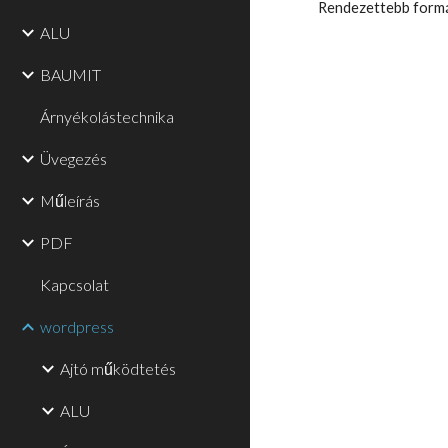
Rendezettebb formába
ALU
BAUMIT
Árnyékolástechnika
Üvegezés
Műleírás
PDF
Kapcsolat
wordpress
Ajtó működtetés
ALU