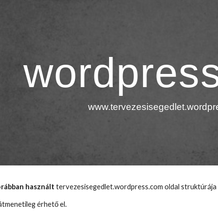
ip to main content
Skip to navigat
wordpres
www.tervezesisegedlet.wordp
orábban használt
 tervezesisegedlet.wordpress.com oldal struktúrája 
átmenetileg érhető el. 